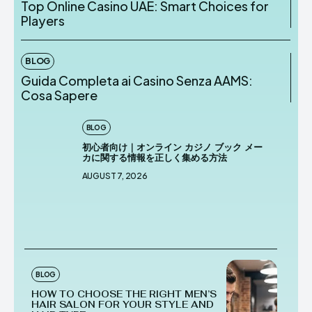
Top Online Casino UAE: Smart Choices for
Players
BLOG
Guida Completa ai Casino Senza AAMS:
Cosa Sapere
BLOG
初心者向け｜オンライン カジノ ブック メー
カに関する情報を正しく集める方法
AUGUST 7, 2026
BLOG
HOW TO CHOOSE THE RIGHT MEN’S
HAIR SALON FOR YOUR STYLE AND