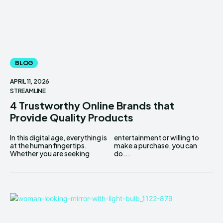
BLOG
APRIL 11, 2026
STREAMLINE
4 Trustworthy Online Brands that
Provide Quality Products
In this digital age, everything is
entertainment or willing to
at the human fingertips.
make a purchase, you can
Whether you are seeking
do...