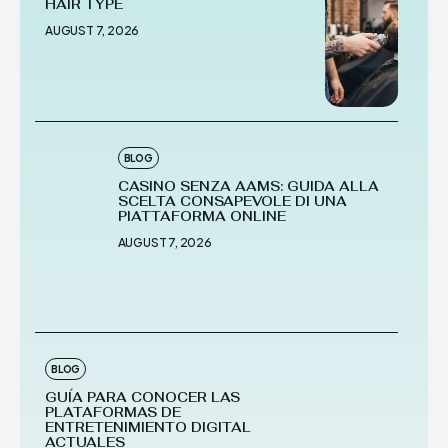
HAIR TYPE
AUGUST 7, 2026
BLOG
CASINO SENZA AAMS: GUIDA ALLA
SCELTA CONSAPEVOLE DI UNA
PIATTAFORMA ONLINE
AUGUST 7, 2026
BLOG
GUÍA PARA CONOCER LAS
PLATAFORMAS DE
ENTRETENIMIENTO DIGITAL
ACTUALES