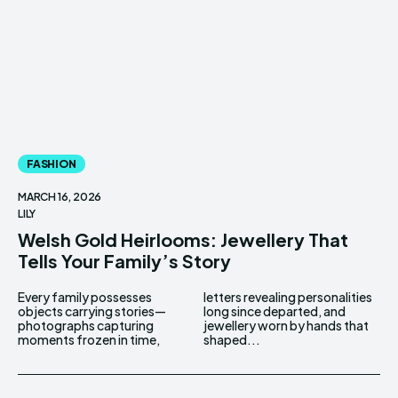
FASHION
MARCH 16, 2026
LILY
Welsh Gold Heirlooms: Jewellery That
Tells Your Family’s Story
Every family possesses
letters revealing personalities
objects carrying stories—
long since departed, and
photographs capturing
jewellery worn by hands that
moments frozen in time,
shaped...