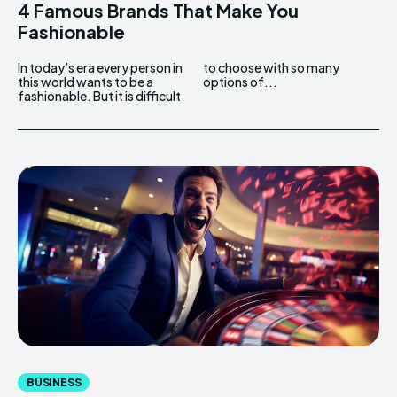
4 Famous Brands That Make You
Fashionable
In today’s era every person in
to choose with so many
this world wants to be a
options of...
fashionable. But it is difficult
BUSINESS