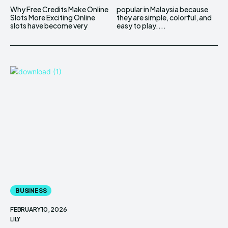
Why Free Credits Make Online
popular in Malaysia because
Slots More Exciting Online
they are simple, colorful, and
slots have become very
easy to play....
BUSINESS
FEBRUARY 10, 2026
LILY