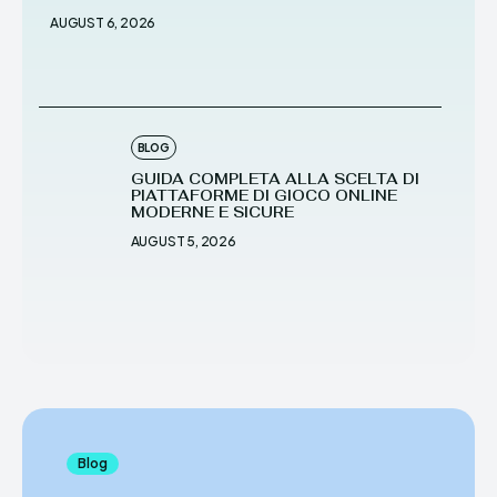
AUGUST 6, 2026
BLOG
GUIDA COMPLETA ALLA SCELTA DI
PIATTAFORME DI GIOCO ONLINE
MODERNE E SICURE
AUGUST 5, 2026
Blog