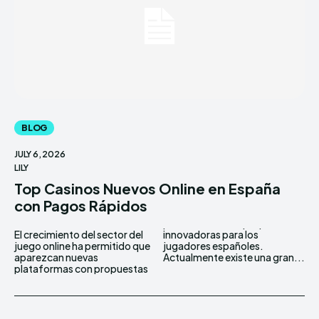
BLOG
JULY 6, 2026
LILY
Top Casinos Nuevos Online en España
con Pagos Rápidos
El crecimiento del sector del
innovadoras para los
juego online ha permitido que
jugadores españoles.
aparezcan nuevas
Actualmente existe una gran...
plataformas con propuestas