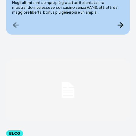
Negli ultimi anni, sempre più giocatori italiani stanno
mostrando interesse verso i casino senza AAMS, attratti da
maggiore libertà, bonus più generosi e un’ampia...
BLOG