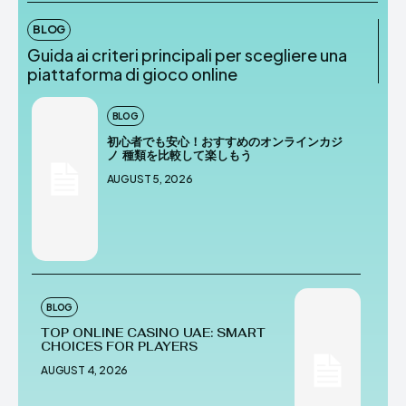
BLOG
Guida ai criteri principali per scegliere una
piattaforma di gioco online
BLOG
初心者でも安心！おすすめのオンラインカジ
ノ 種類を比較して楽しもう
AUGUST 5, 2026
BLOG
TOP ONLINE CASINO UAE: SMART
CHOICES FOR PLAYERS
AUGUST 4, 2026