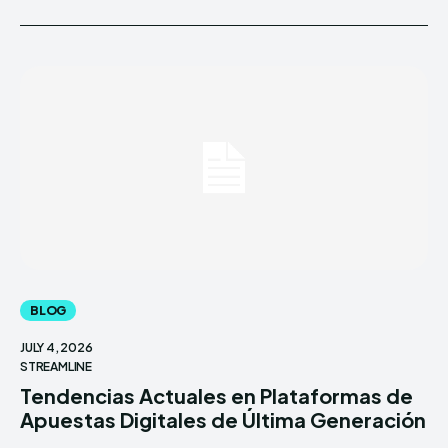
BLOG
JULY 4, 2026
STREAMLINE
Tendencias Actuales en Plataformas de
Apuestas Digitales de Última Generación