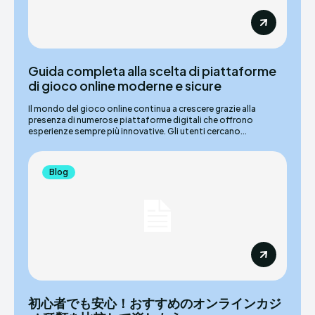
Guida completa alla scelta di piattaforme
di gioco online moderne e sicure
Il mondo del gioco online continua a crescere grazie alla
presenza di numerose piattaforme digitali che offrono
esperienze sempre più innovative. Gli utenti cercano...
Blog
初心者でも安心！おすすめのオンラインカジ