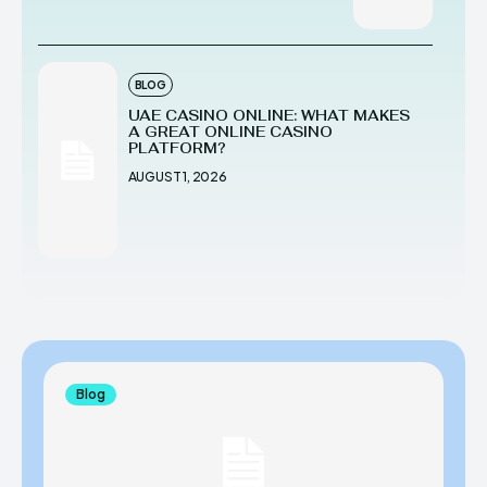
BLOG
UAE CASINO ONLINE: WHAT MAKES
A GREAT ONLINE CASINO
PLATFORM?
AUGUST 1, 2026
Blog