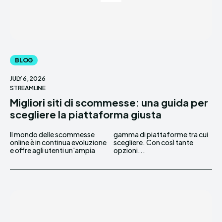
BLOG
JULY 6, 2026
STREAMLINE
Migliori siti di scommesse: una guida per
scegliere la piattaforma giusta
Il mondo delle scommesse
gamma di piattaforme tra cui
online è in continua evoluzione
scegliere. Con così tante
e offre agli utenti un'ampia
opzioni...